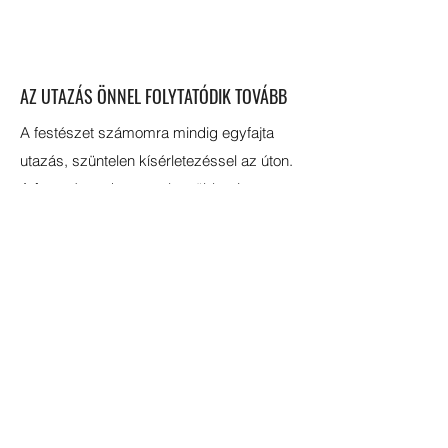
AZ UTAZÁS ÖNNEL FOLYTATÓDIK TOVÁBB
A festészet számomra mindig egyfajta
utazás, szüntelen kísérletezéssel az úton.
A festmény a kezem alatt többnyire
magától alakul, hagyom, hogy a részletek
és a kialakuló kompozíció határozza meg
a következő lépést.
Az út során tárul fel a tér a művészi
szabadság előtt.
Amikor ez történik, a festmény útközben
saját életének forrásává válik, számomra
ez mindig lenyűgöző és felemelő élmény.
Ami a vásznon látható, az a pillanat,