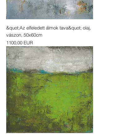
&quot;Az elfeledett álmok tava&quot; olaj,
vászon, 50x60cm
Ár
1100,00 EUR