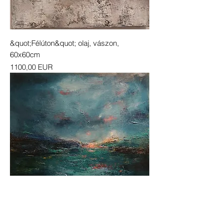
&quot;Félúton&quot; olaj, vászon,
60x60cm
Ár
1100,00 EUR