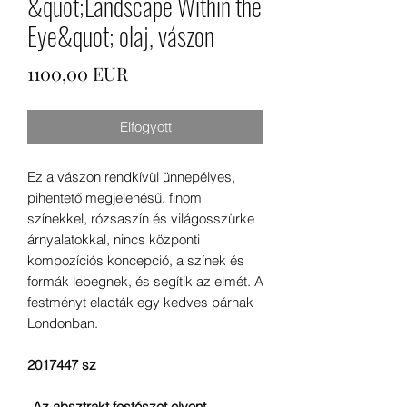
&quot;Landscape Within the
Eye&quot; olaj, vászon
Ár
1100,00 EUR
Elfogyott
Ez a vászon rendkívül ünnepélyes,
pihentető megjelenésű, finom
színekkel, rózsaszín és világosszürke
árnyalatokkal, nincs központi
kompozíciós koncepció, a színek és
formák lebegnek, és segítik az elmét. A
festményt eladták egy kedves párnak
Londonban.
2017447 sz
„Az absztrakt festészet elvont.