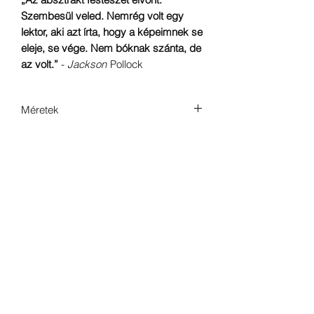
Szembesül veled. Nemrég volt egy
lektor, aki azt írta, hogy a képeimnek se
eleje, se vége. Nem bóknak szánta, de
az volt.”
-
Jackson
Pollock
Méretek
70 x 50 cm
A teremtés éve
2017