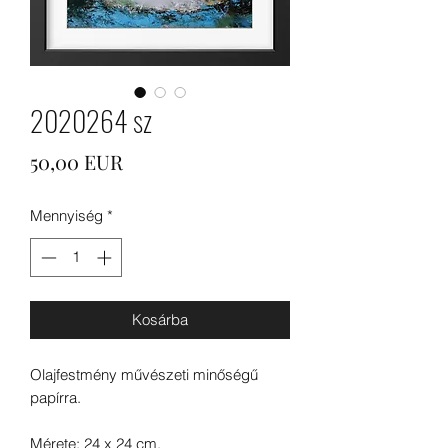
2020264 sz
Ár
50,00 EUR
Mennyiség
*
Kosárba
Olajfestmény művészeti minőségű
papírra.
Mérete: 24 x 24 cm.