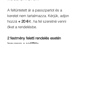
A feltüntetett ár a passzpartot és a
keretet nem tartalmazza.
Kérjük, adjon
hozzá
+ 20 €-t
, ha fel szeretné venni
őket a rendelésbe.
2 festmény feletti rendelés esetén
ingyenes a szállítás
.