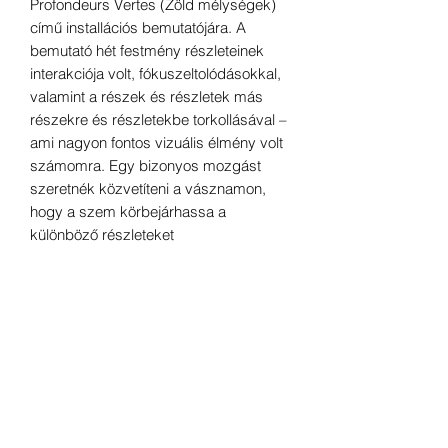
Profondeurs Vertes (Zöld mélységek)
című installációs bemutatójára. A
bemutató hét festmény részleteinek
interakciója volt, fókuszeltolódásokkal,
valamint a részek és részletek más
részekre és részletekbe torkollásával –
ami nagyon fontos vizuális élmény volt
számomra. Egy bizonyos mozgást
szeretnék közvetíteni a vásznamon,
hogy a szem körbejárhassa a
különböző részleteket
részek egészében.
Ezeket a festményeket
tapétanyomtatásnak választották egy
igen tekintélyes kecskeméti szálloda
étkezőjében.
Méretek